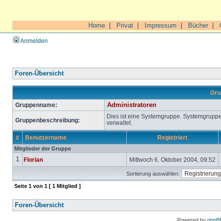
Home
|
Privat
|
Impressum
|
Bücher
|
Anmelden
Foren-Übersicht
Gru
Gruppenname:
Administratoren
Dies ist eine Systemgruppe. Systemgrupp
Gruppenbeschreibung:
verwaltet.
#
Benutzername
Registriert
Mitglieder der Gruppe
1
Florian
Mittwoch 6. Oktober 2004, 09:52
Sortierung auswählen:
Seite
1
von
1
[ 1 Mitglied ]
Foren-Übersicht
Powered by
phpB