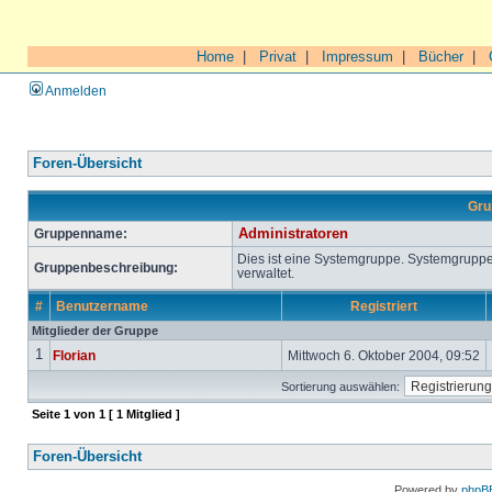
Home
|
Privat
|
Impressum
|
Bücher
|
Anmelden
Foren-Übersicht
Gru
Gruppenname:
Administratoren
Dies ist eine Systemgruppe. Systemgrupp
Gruppenbeschreibung:
verwaltet.
#
Benutzername
Registriert
Mitglieder der Gruppe
1
Florian
Mittwoch 6. Oktober 2004, 09:52
Sortierung auswählen:
Seite
1
von
1
[ 1 Mitglied ]
Foren-Übersicht
Powered by
phpB