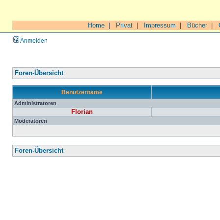
Home
|
Privat
|
Impressum
|
Bücher
|
Anmelden
Foren-Übersicht
Benutzername
Administratoren
Florian
Moderatoren
Foren-Übersicht