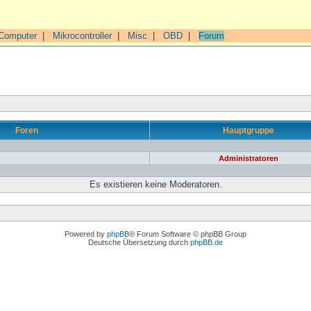
Computer
|
Mikrocontroller
|
Misc
|
OBD
|
Forum
Foren
Hauptgruppe
Administratoren
Es existieren keine Moderatoren.
Powered by
phpBB
® Forum Software © phpBB Group
Deutsche Übersetzung durch
phpBB.de