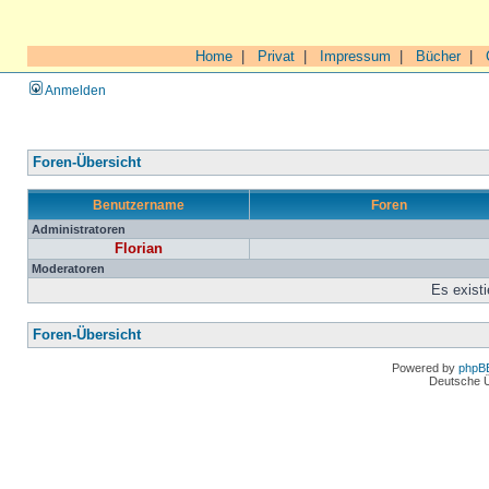
Home
|
Privat
|
Impressum
|
Bücher
|
Anmelden
Foren-Übersicht
Benutzername
Foren
Administratoren
Florian
Moderatoren
Es exist
Foren-Übersicht
Powered by
phpB
Deutsche 