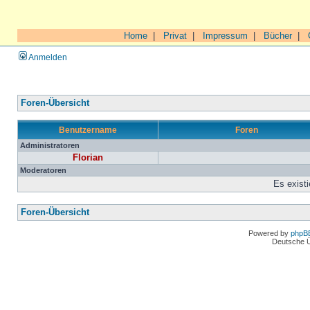
Home
|
Privat
|
Impressum
|
Bücher
|
Anmelden
Foren-Übersicht
Benutzername
Foren
Administratoren
Florian
Moderatoren
Es exist
Foren-Übersicht
Powered by
phpB
Deutsche 