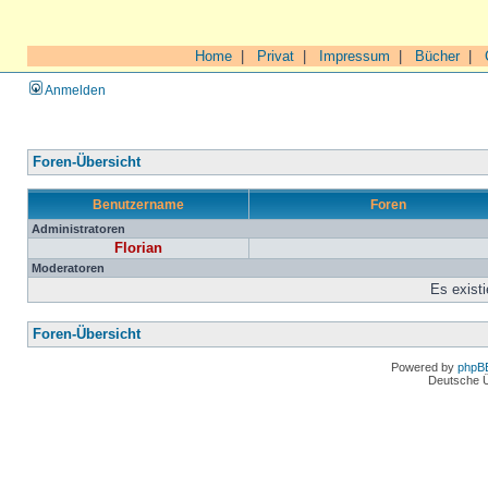
Home
|
Privat
|
Impressum
|
Bücher
|
Anmelden
Foren-Übersicht
Benutzername
Foren
Administratoren
Florian
Moderatoren
Es exist
Foren-Übersicht
Powered by
phpB
Deutsche 