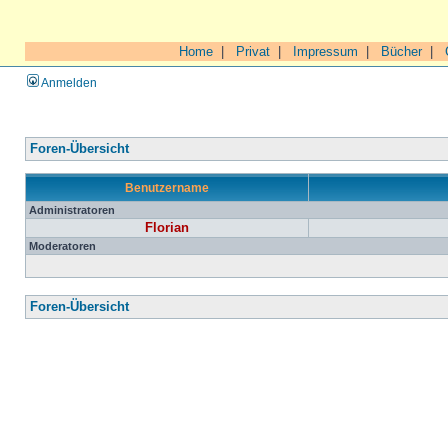
Home
|
Privat
|
Impressum
|
Bücher
|
Anmelden
Foren-Übersicht
Benutzername
Administratoren
Florian
Moderatoren
Foren-Übersicht