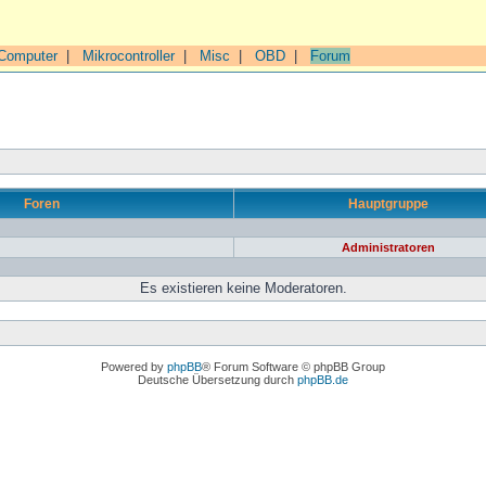
Computer
|
Mikrocontroller
|
Misc
|
OBD
|
Forum
Foren
Hauptgruppe
Administratoren
Es existieren keine Moderatoren.
Powered by
phpBB
® Forum Software © phpBB Group
Deutsche Übersetzung durch
phpBB.de