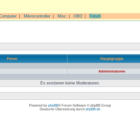
Computer
|
Mikrocontroller
|
Misc
|
OBD
|
Forum
Foren
Hauptgruppe
Administratoren
Es existieren keine Moderatoren.
Powered by
phpBB
® Forum Software © phpBB Group
Deutsche Übersetzung durch
phpBB.de