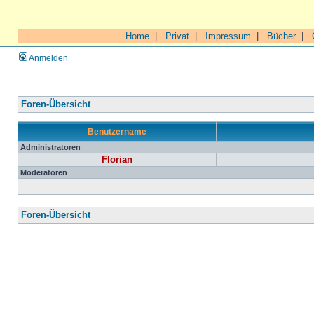
Home
|
Privat
|
Impressum
|
Bücher
|
Anmelden
Foren-Übersicht
Benutzername
Administratoren
Florian
Moderatoren
Foren-Übersicht