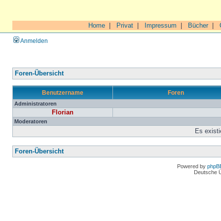
Home
|
Privat
|
Impressum
|
Bücher
|
Anmelden
Foren-Übersicht
Benutzername
Foren
Administratoren
Florian
Moderatoren
Es exist
Foren-Übersicht
Powered by
phpB
Deutsche 