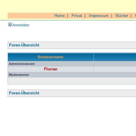
Home
|
Privat
|
Impressum
|
Bücher
|
Anmelden
Foren-Übersicht
Benutzername
Administratoren
Florian
Moderatoren
Foren-Übersicht