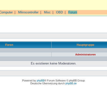
Computer
|
Mikrocontroller
|
Misc
|
OBD
|
Forum
Foren
Hauptgruppe
Administratoren
Es existieren keine Moderatoren.
Powered by
phpBB
® Forum Software © phpBB Group
Deutsche Übersetzung durch
phpBB.de