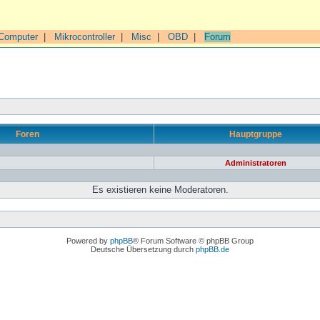
Computer
|
Mikrocontroller
|
Misc
|
OBD
|
Forum
Foren
Hauptgruppe
Administratoren
Es existieren keine Moderatoren.
Powered by
phpBB
® Forum Software © phpBB Group
Deutsche Übersetzung durch
phpBB.de