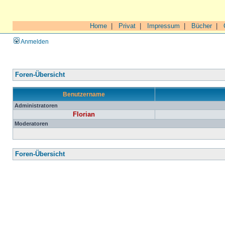
Home
|
Privat
|
Impressum
|
Bücher
|
Anmelden
Foren-Übersicht
Benutzername
Administratoren
Florian
Moderatoren
Foren-Übersicht