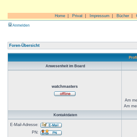
Home
|
Privat
|
Impressum
|
Bücher
|
Anmelden
Foren-Übersicht
Prof
Anwesenheit im Board
watchmasters
Am mei
Am mei
Kontaktdaten
E-Mail-Adresse:
PN: