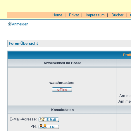
Home
|
Privat
|
Impressum
|
Bücher
|
Anmelden
Foren-Übersicht
Prof
Anwesenheit im Board
watchmasters
Am mei
Am mei
Kontaktdaten
E-Mail-Adresse:
PN: