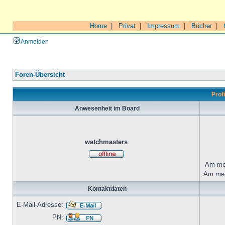
Home
|
Privat
|
Impressum
|
Bücher
|
Anmelden
Foren-Übersicht
Prof
Anwesenheit im Board
watchmasters
Am mei
Am mei
Kontaktdaten
E-Mail-Adresse:
PN: