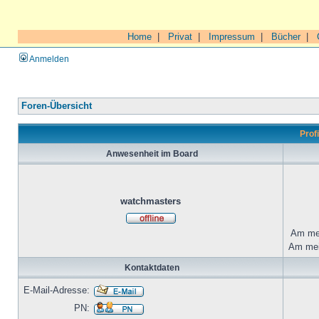
Home
|
Privat
|
Impressum
|
Bücher
|
Anmelden
Foren-Übersicht
Prof
Anwesenheit im Board
watchmasters
Am mei
Am mei
Kontaktdaten
E-Mail-Adresse:
PN: