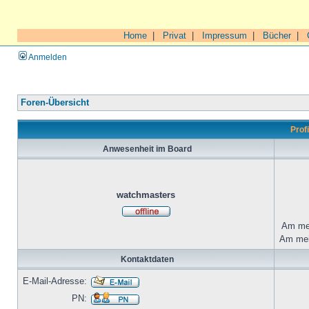
Home
|
Privat
|
Impressum
|
Bücher
|
Anmelden
Foren-Übersicht
Prof
Anwesenheit im Board
watchmasters
Am mei
Am mei
Kontaktdaten
E-Mail-Adresse:
PN: