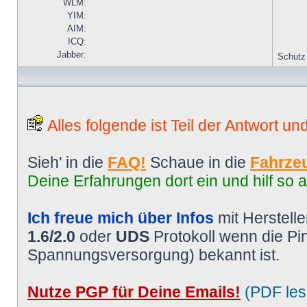
WLM:
YIM:
AIM:
ICQ:
Jabber:
Schutz
Alles folgende ist Teil der Antwort un
Sieh' in die
FAQ!
Schaue in die
Fahrzeu
Deine Erfahrungen dort ein und hilf so 
Ich freue mich über Infos
mit Herstell
1.6/2.0
oder
UDS
Protokoll wenn die P
Spannungsversorgung) bekannt ist.
Nutze PGP für Deine Emails!
(PDF les