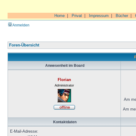
Home
|
Privat
|
Impressum
|
Bücher
|
Anmelden
Foren-Übersicht
P
Anwesenheit im Board
Florian
Administrator
Am mei
Am mei
Kontaktdaten
E-Mail-Adresse: