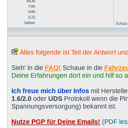
WLM:
YIM:
AIM:
ICQ:
Jabber:
Schutz
Alles folgende ist Teil der Antwort un
Sieh' in die
FAQ!
Schaue in die
Fahrzeu
Deine Erfahrungen dort ein und hilf so 
Ich freue mich über Infos
mit Herstell
1.6/2.0
oder
UDS
Protokoll wenn die P
Spannungsversorgung) bekannt ist.
Nutze PGP für Deine Emails!
(PDF les