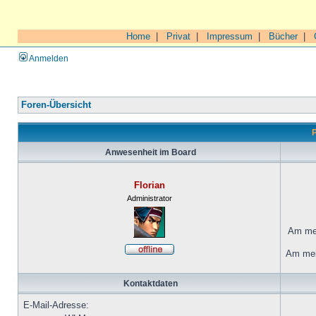
Home
|
Privat
|
Impressum
|
Bücher
|
Anmelden
Foren-Übersicht
P
Anwesenheit im Board
Florian
Administrator
Am mei
Am mei
Kontaktdaten
E-Mail-Adresse: