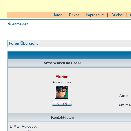
Home
|
Privat
|
Impressum
|
Bücher
|
Anmelden
Foren-Übersicht
P
Anwesenheit im Board
Florian
Administrator
Am mei
Am mei
Kontaktdaten
E-Mail-Adresse: