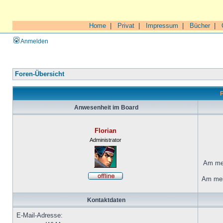
Home
|
Privat
|
Impressum
|
Bücher
|
Anmelden
Foren-Übersicht
P
Anwesenheit im Board
Florian
Administrator
Am mei
Am mei
Kontaktdaten
E-Mail-Adresse: