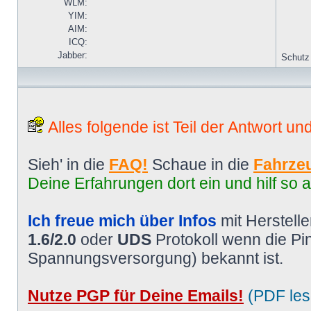
WLM:
YIM:
AIM:
ICQ:
Jabber:
Schutz
Alles folgende ist Teil der Antwort un
Sieh' in die
FAQ!
Schaue in die
Fahrzeu
Deine Erfahrungen dort ein und hilf so 
Ich freue mich über Infos
mit Herstell
1.6/2.0
oder
UDS
Protokoll wenn die P
Spannungsversorgung) bekannt ist.
Nutze PGP für Deine Emails!
(PDF les