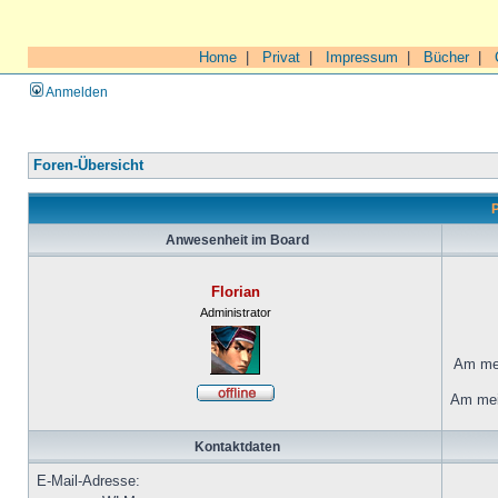
Home
|
Privat
|
Impressum
|
Bücher
|
Anmelden
Foren-Übersicht
P
Anwesenheit im Board
Florian
Administrator
Am mei
Am mei
Kontaktdaten
E-Mail-Adresse: