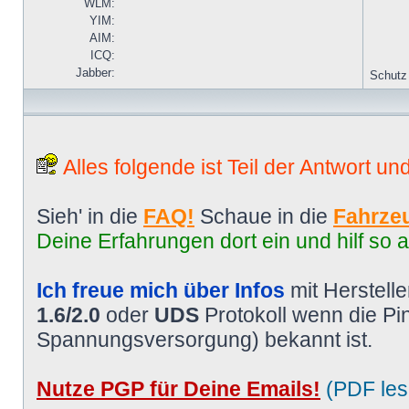
WLM:
YIM:
AIM:
ICQ:
Jabber:
Schutz
Alles folgende ist Teil der Antwort un
Sieh' in die
FAQ!
Schaue in die
Fahrzeu
Deine Erfahrungen dort ein und hilf so 
Ich freue mich über Infos
mit Herstell
1.6/2.0
oder
UDS
Protokoll wenn die P
Spannungsversorgung) bekannt ist.
Nutze PGP für Deine Emails!
(PDF les