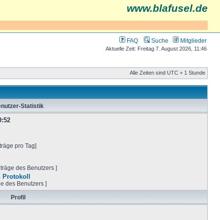
www.blafusel.de
FAQ
Suche
Mitglieder
Aktuelle Zeit: Freitag 7. August 2026, 11:46
Alle Zeiten sind UTC + 1 Stunde
nutzer-Statistik
9:52
träge pro Tag]
iträge des Benutzers ]
 Protokoll
ge des Benutzers ]
Profil