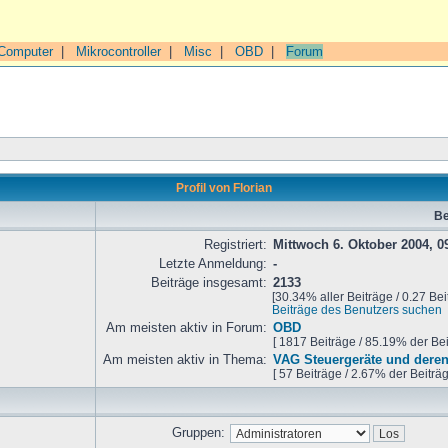
Computer
|
Mikrocontroller
|
Misc
|
OBD
|
Forum
Profil von Florian
Be
Registriert:
Mittwoch 6. Oktober 2004, 0
Letzte Anmeldung:
-
Beiträge insgesamt:
2133
[30.34% aller Beiträge / 0.27 Bei
Beiträge des Benutzers suchen
Am meisten aktiv in Forum:
OBD
[ 1817 Beiträge / 85.19% der Be
Am meisten aktiv in Thema:
VAG Steuergeräte und deren
[ 57 Beiträge / 2.67% der Beiträ
Gruppen: