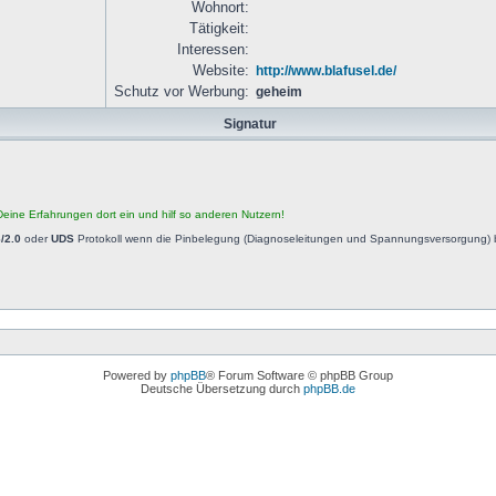
Wohnort:
Tätigkeit:
Interessen:
Website:
http://www.blafusel.de/
Schutz vor Werbung:
geheim
Signatur
eine Erfahrungen dort ein und hilf so anderen Nutzern!
/2.0
oder
UDS
Protokoll wenn die Pinbelegung (Diagnoseleitungen und Spannungsversorgung) b
Powered by
phpBB
® Forum Software © phpBB Group
Deutsche Übersetzung durch
phpBB.de