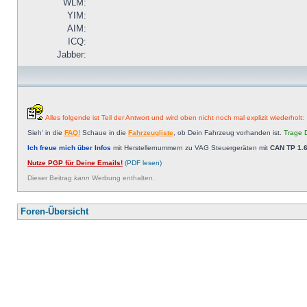
WLM:
YIM:
AIM:
ICQ:
Jabber:
Alles folgende ist Teil der Antwort und wird oben nicht noch mal explizit wiederholt:
Sieh' in die
FAQ!
Schaue in die
Fahrzeugliste
, ob Dein Fahrzeug vorhanden ist.
Trage D
Ich freue mich über Infos
mit Herstellernummern zu VAG Steuergeräten mit
CAN TP 1.6
Nutze PGP für Deine Emails!
(PDF lesen)
Dieser Beitrag
kann
Werbung enthalten.
Foren-Übersicht