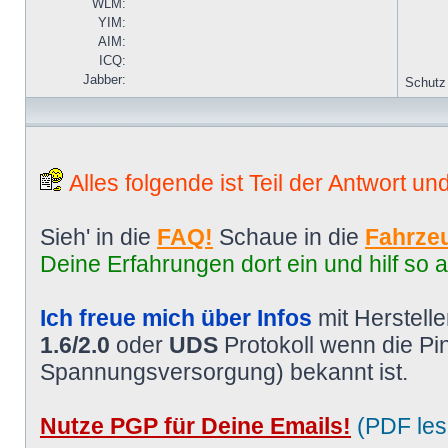
WLM:
YIM:
AIM:
ICQ:
Jabber:
Schutz
Alles folgende ist Teil der Antwort un
Sieh' in die
FAQ!
Schaue in die
Fahrzeu
Deine Erfahrungen dort ein und hilf so 
Ich freue mich über Infos
mit Herstell
1.6/2.0
oder
UDS
Protokoll wenn die P
Spannungsversorgung) bekannt ist.
Nutze PGP für Deine Emails!
(PDF les