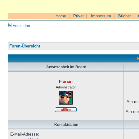
Home
|
Privat
|
Impressum
|
Bücher
|
Anmelden
Foren-Übersicht
P
Anwesenheit im Board
Florian
Administrator
Am mei
Am mei
Kontaktdaten
E-Mail-Adresse: