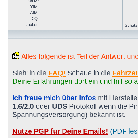
WLM:
YIM:
AIM:
ICQ:
Jabber:
Schutz
Alles folgende ist Teil der Antwort un
Sieh' in die
FAQ!
Schaue in die
Fahrzeu
Deine Erfahrungen dort ein und hilf so 
Ich freue mich über Infos
mit Herstell
1.6/2.0
oder
UDS
Protokoll wenn die P
Spannungsversorgung) bekannt ist.
Nutze PGP für Deine Emails!
(PDF les