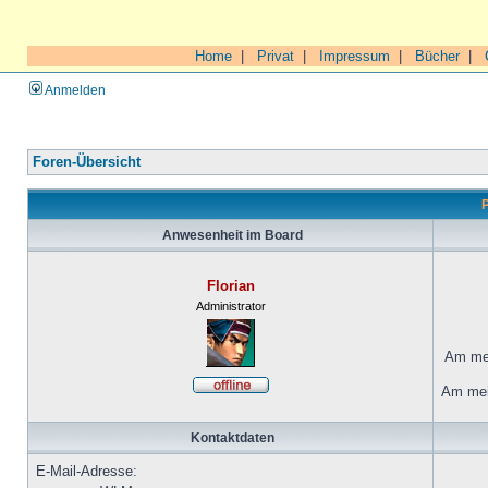
Home
|
Privat
|
Impressum
|
Bücher
|
Anmelden
Foren-Übersicht
P
Anwesenheit im Board
Florian
Administrator
Am mei
Am mei
Kontaktdaten
E-Mail-Adresse: