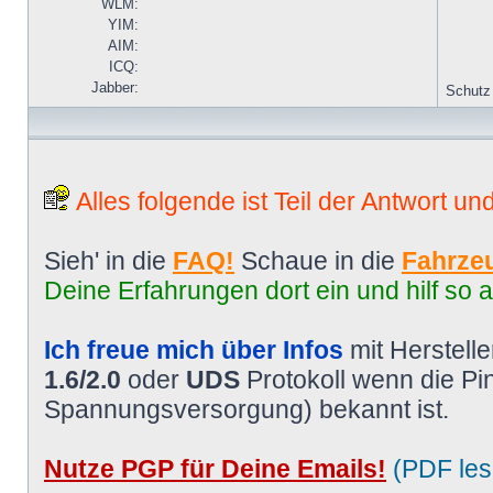
WLM:
YIM:
AIM:
ICQ:
Jabber:
Schutz
Alles folgende ist Teil der Antwort un
Sieh' in die
FAQ!
Schaue in die
Fahrzeu
Deine Erfahrungen dort ein und hilf so 
Ich freue mich über Infos
mit Herstell
1.6/2.0
oder
UDS
Protokoll wenn die P
Spannungsversorgung) bekannt ist.
Nutze PGP für Deine Emails!
(PDF les