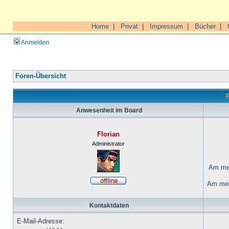
Home
|
Privat
|
Impressum
|
Bücher
|
Anmelden
Foren-Übersicht
P
Anwesenheit im Board
Florian
Administrator
Am mei
Am mei
Kontaktdaten
E-Mail-Adresse: