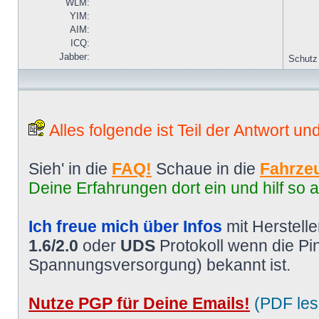
WLM:
YIM:
AIM:
ICQ:
Jabber:
Schutz
Alles folgende ist Teil der Antwort un
Sieh' in die
FAQ!
Schaue in die
Fahrzeu
Deine Erfahrungen dort ein und hilf so 
Ich freue mich über Infos
mit Herstell
1.6/2.0
oder
UDS
Protokoll wenn die P
Spannungsversorgung) bekannt ist.
Nutze PGP für Deine Emails!
(PDF les