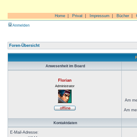
Home
|
Privat
|
Impressum
|
Bücher
|
Anmelden
Foren-Übersicht
P
Anwesenheit im Board
Florian
Administrator
Am mei
Am mei
Kontaktdaten
E-Mail-Adresse: