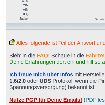
WLM:
YIM:
AIM:
ICQ:
Jabber:
Schutz
Alles folgende ist Teil der Antwort un
Sieh' in die
FAQ!
Schaue in die
Fahrzeu
Deine Erfahrungen dort ein und hilf so 
Ich freue mich über Infos
mit Herstell
1.6/2.0
oder
UDS
Protokoll wenn die P
Spannungsversorgung) bekannt ist.
Nutze PGP für Deine Emails!
(PDF les