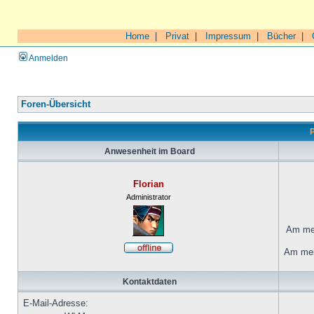
Home
|
Privat
|
Impressum
|
Bücher
|
Anmelden
Foren-Übersicht
P
Anwesenheit im Board
Florian
Administrator
Am mei
Am mei
Kontaktdaten
E-Mail-Adresse: