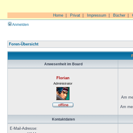
Home
|
Privat
|
Impressum
|
Bücher
|
Anmelden
Foren-Übersicht
P
Anwesenheit im Board
Florian
Administrator
Am mei
Am mei
Kontaktdaten
E-Mail-Adresse: