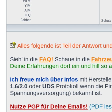
WLM:
YIM:
AIM:
ICQ:
Jabber:
Schutz
Alles folgende ist Teil der Antwort un
Sieh' in die
FAQ!
Schaue in die
Fahrzeu
Deine Erfahrungen dort ein und hilf so 
Ich freue mich über Infos
mit Herstell
1.6/2.0
oder
UDS
Protokoll wenn die P
Spannungsversorgung) bekannt ist.
Nutze PGP für Deine Emails!
(PDF les