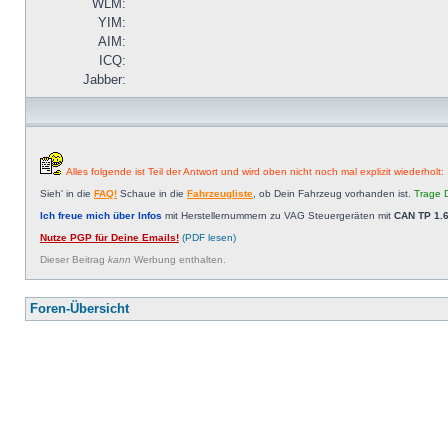
WLM:
YIM:
AIM:
ICQ:
Jabber:
Alles folgende ist Teil der Antwort und wird oben nicht noch mal explizit wiederholt:
Sieh' in die
FAQ!
Schaue in die
Fahrzeugliste
, ob Dein Fahrzeug vorhanden ist.
Trage D
Ich freue mich über Infos
mit Herstellernummern zu VAG Steuergeräten mit
CAN TP 1.6
Nutze PGP für Deine Emails!
(PDF lesen)
Dieser Beitrag
kann
Werbung enthalten.
Foren-Übersicht