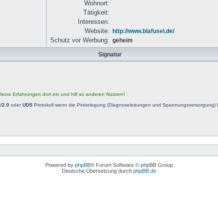
Wohnort:
Tätigkeit:
Interessen:
Website:
http://www.blafusel.de/
Schutz vor Werbung:
geheim
Signatur
eine Erfahrungen dort ein und hilf so anderen Nutzern!
/2.0
oder
UDS
Protokoll wenn die Pinbelegung (Diagnoseleitungen und Spannungsversorgung) b
Powered by
phpBB
® Forum Software © phpBB Group
Deutsche Übersetzung durch
phpBB.de