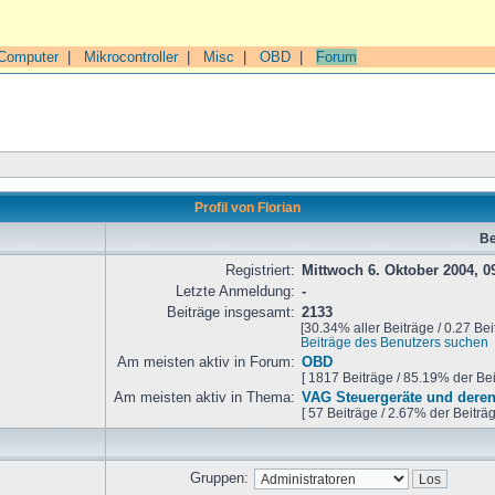
Computer
|
Mikrocontroller
|
Misc
|
OBD
|
Forum
Profil von Florian
Be
Registriert:
Mittwoch 6. Oktober 2004, 0
Letzte Anmeldung:
-
Beiträge insgesamt:
2133
[30.34% aller Beiträge / 0.27 Bei
Beiträge des Benutzers suchen
Am meisten aktiv in Forum:
OBD
[ 1817 Beiträge / 85.19% der Be
Am meisten aktiv in Thema:
VAG Steuergeräte und deren
[ 57 Beiträge / 2.67% der Beiträ
Gruppen: