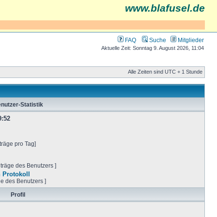
www.blafusel.de
FAQ
Suche
Mitglieder
Aktuelle Zeit: Sonntag 9. August 2026, 11:04
Alle Zeiten sind UTC + 1 Stunde
nutzer-Statistik
9:52
träge pro Tag]
iträge des Benutzers ]
 Protokoll
ge des Benutzers ]
Profil