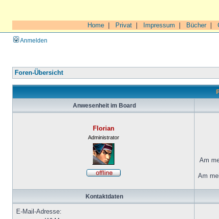
Home
|
Privat
|
Impressum
|
Bücher
|
Anmelden
Foren-Übersicht
P
Anwesenheit im Board
Florian
Administrator
Am mei
Am mei
Kontaktdaten
E-Mail-Adresse: