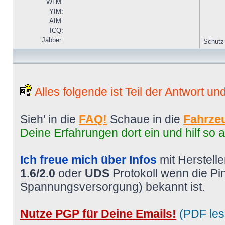
WLM:
YIM:
AIM:
ICQ:
Jabber:
Schutz
Alles folgende ist Teil der Antwort un
Sieh' in die
FAQ!
Schaue in die
Fahrzeu
Deine Erfahrungen dort ein und hilf so 
Ich freue mich über Infos
mit Herstell
1.6/2.0
oder
UDS
Protokoll wenn die P
Spannungsversorgung) bekannt ist.
Nutze PGP für Deine Emails!
(PDF les