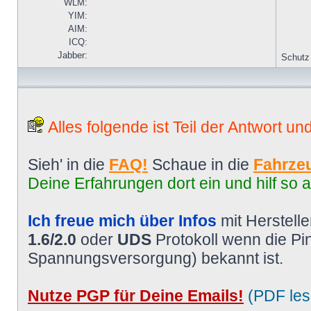
WLM:
YIM:
AIM:
ICQ:
Jabber:
Schutz
Alles folgende ist Teil der Antwort un
Sieh' in die
FAQ!
Schaue in die
Fahrzeu
Deine Erfahrungen dort ein und hilf so 
Ich freue mich über Infos
mit Herstell
1.6/2.0
oder
UDS
Protokoll wenn die P
Spannungsversorgung) bekannt ist.
Nutze PGP für Deine Emails!
(PDF les