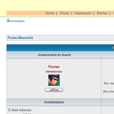
Home
|
Privat
|
Impressum
|
Bücher
|
Anmelden
Foren-Übersicht
P
Anwesenheit im Board
Florian
Administrator
Am mei
Am mei
Kontaktdaten
E-Mail-Adresse: