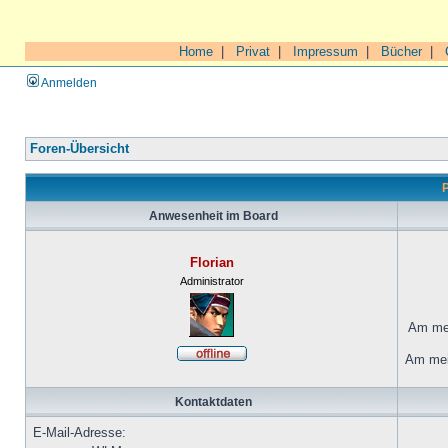
Home
|
Privat
|
Impressum
|
Bücher
|
Anmelden
Foren-Übersicht
P
Anwesenheit im Board
Florian
Administrator
Am mei
Am mei
Kontaktdaten
E-Mail-Adresse: