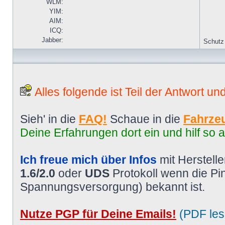
WLM:
YIM:
AIM:
ICQ:
Jabber:
Schutz
Alles folgende ist Teil der Antwort un
Sieh' in die
FAQ!
Schaue in die
Fahrzeu
Deine Erfahrungen dort ein und hilf so 
Ich freue mich über Infos
mit Herstell
1.6/2.0
oder
UDS
Protokoll wenn die P
Spannungsversorgung) bekannt ist.
Nutze PGP für Deine Emails!
(PDF les