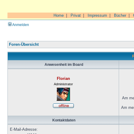
Home
|
Privat
|
Impressum
|
Bücher
|
Anmelden
Foren-Übersicht
P
Anwesenheit im Board
Florian
Administrator
Am mei
Am mei
Kontaktdaten
E-Mail-Adresse: