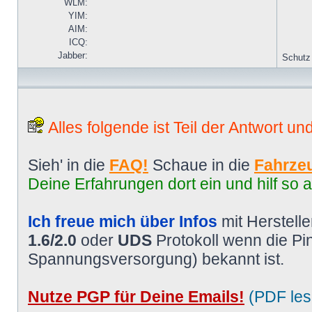
WLM:
YIM:
AIM:
ICQ:
Jabber:
Schutz
Alles folgende ist Teil der Antwort un
Sieh' in die
FAQ!
Schaue in die
Fahrzeu
Deine Erfahrungen dort ein und hilf so 
Ich freue mich über Infos
mit Herstell
1.6/2.0
oder
UDS
Protokoll wenn die P
Spannungsversorgung) bekannt ist.
Nutze PGP für Deine Emails!
(PDF les