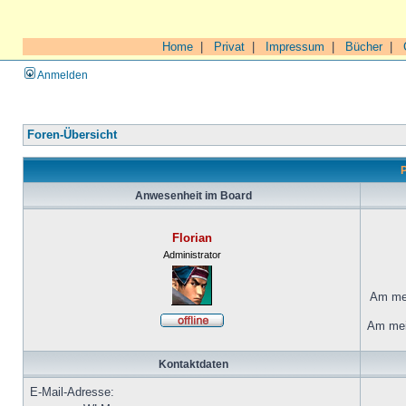
Home
|
Privat
|
Impressum
|
Bücher
|
Anmelden
Foren-Übersicht
P
Anwesenheit im Board
Florian
Administrator
Am mei
Am mei
Kontaktdaten
E-Mail-Adresse: