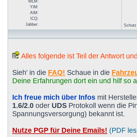
WLM:
YIM:
AIM:
ICQ:
Jabber:
Schutz
Alles folgende ist Teil der Antwort un
Sieh' in die
FAQ!
Schaue in die
Fahrzeu
Deine Erfahrungen dort ein und hilf so 
Ich freue mich über Infos
mit Herstell
1.6/2.0
oder
UDS
Protokoll wenn die P
Spannungsversorgung) bekannt ist.
Nutze PGP für Deine Emails!
(PDF les