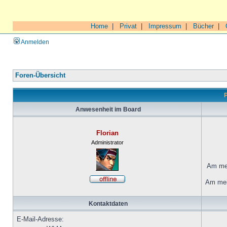
Home
|
Privat
|
Impressum
|
Bücher
|
Anmelden
Foren-Übersicht
P
Anwesenheit im Board
Florian
Administrator
Am mei
Am mei
Kontaktdaten
E-Mail-Adresse: