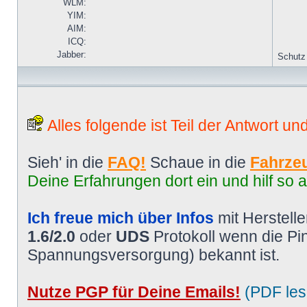
WLM:
YIM:
AIM:
ICQ:
Jabber:
Schutz
Alles folgende ist Teil der Antwort un
Sieh' in die
FAQ!
Schaue in die
Fahrzeu
Deine Erfahrungen dort ein und hilf so 
Ich freue mich über Infos
mit Herstell
1.6/2.0
oder
UDS
Protokoll wenn die P
Spannungsversorgung) bekannt ist.
Nutze PGP für Deine Emails!
(PDF les