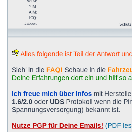
WLM:
YIM:
AIM:
ICQ:
Jabber:
Schutz
Alles folgende ist Teil der Antwort un
Sieh' in die
FAQ!
Schaue in die
Fahrzeu
Deine Erfahrungen dort ein und hilf so 
Ich freue mich über Infos
mit Herstell
1.6/2.0
oder
UDS
Protokoll wenn die P
Spannungsversorgung) bekannt ist.
Nutze PGP für Deine Emails!
(PDF les