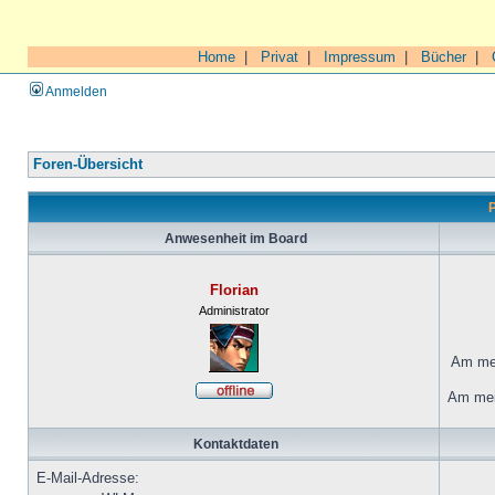
Home
|
Privat
|
Impressum
|
Bücher
|
Anmelden
Foren-Übersicht
P
Anwesenheit im Board
Florian
Administrator
Am mei
Am mei
Kontaktdaten
E-Mail-Adresse: