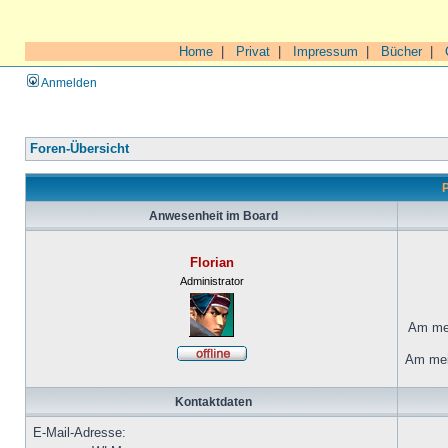
Home
|
Privat
|
Impressum
|
Bücher
|
Anmelden
Foren-Übersicht
P
Anwesenheit im Board
Florian
Administrator
Am mei
Am mei
Kontaktdaten
E-Mail-Adresse: