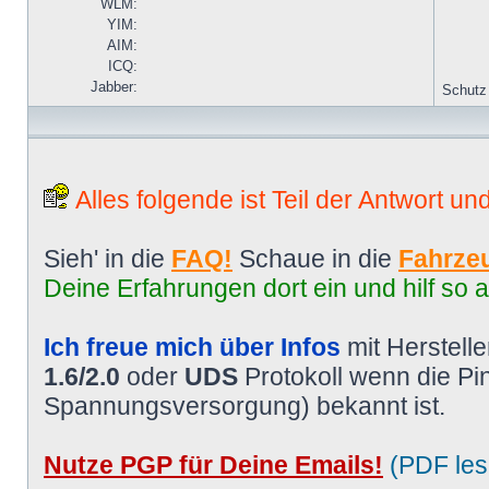
WLM:
YIM:
AIM:
ICQ:
Jabber:
Schutz
Alles folgende ist Teil der Antwort un
Sieh' in die
FAQ!
Schaue in die
Fahrzeu
Deine Erfahrungen dort ein und hilf so 
Ich freue mich über Infos
mit Herstell
1.6/2.0
oder
UDS
Protokoll wenn die P
Spannungsversorgung) bekannt ist.
Nutze PGP für Deine Emails!
(PDF les