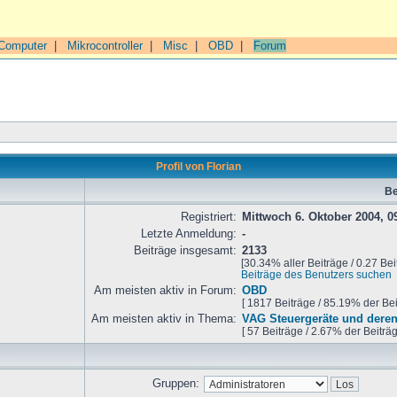
Computer
|
Mikrocontroller
|
Misc
|
OBD
|
Forum
Profil von Florian
Be
Registriert:
Mittwoch 6. Oktober 2004, 0
Letzte Anmeldung:
-
Beiträge insgesamt:
2133
[30.34% aller Beiträge / 0.27 Bei
Beiträge des Benutzers suchen
Am meisten aktiv in Forum:
OBD
[ 1817 Beiträge / 85.19% der Be
Am meisten aktiv in Thema:
VAG Steuergeräte und deren
[ 57 Beiträge / 2.67% der Beiträ
Gruppen: