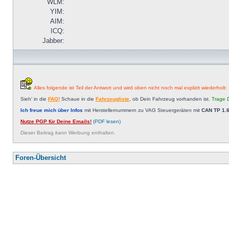
WLM:
YIM:
AIM:
ICQ:
Jabber:
Alles folgende ist Teil der Antwort und wird oben nicht noch mal explizit wiederholt:
Sieh' in die
FAQ!
Schaue in die
Fahrzeugliste
, ob Dein Fahrzeug vorhanden ist.
Trage D
Ich freue mich über Infos
mit Herstellernummern zu VAG Steuergeräten mit
CAN TP 1.6
Nutze PGP für Deine Emails!
(PDF lesen)
Dieser Beitrag
kann
Werbung enthalten.
Foren-Übersicht