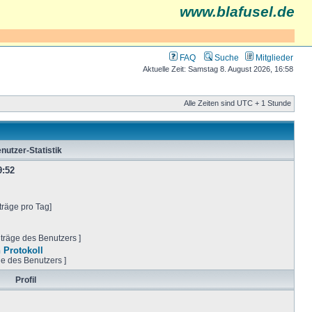
www.blafusel.de
FAQ
Suche
Mitglieder
Aktuelle Zeit: Samstag 8. August 2026, 16:58
Alle Zeiten sind UTC + 1 Stunde
nutzer-Statistik
9:52
träge pro Tag]
iträge des Benutzers ]
 Protokoll
ge des Benutzers ]
Profil