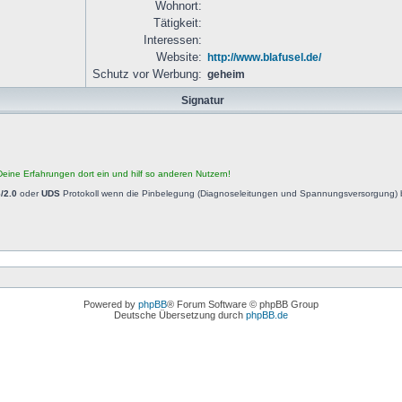
Wohnort:
Tätigkeit:
Interessen:
Website:
http://www.blafusel.de/
Schutz vor Werbung:
geheim
Signatur
eine Erfahrungen dort ein und hilf so anderen Nutzern!
/2.0
oder
UDS
Protokoll wenn die Pinbelegung (Diagnoseleitungen und Spannungsversorgung) b
Powered by
phpBB
® Forum Software © phpBB Group
Deutsche Übersetzung durch
phpBB.de