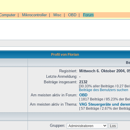
Computer
|
Mikrocontroller
|
Misc
|
OBD
|
Forum
Profil von Florian
Be
Registriert:
Mittwoch 6. Oktober 2004, 0
Letzte Anmeldung:
-
Beiträge insgesamt:
2132
[30.33% aller Beiträge / 0.27 Bei
Beiträge des Benutzers suchen
Am meisten aktiv in Forum:
OBD
[ 1817 Beiträge / 85.23% der Be
Am meisten aktiv in Thema:
VAG Steuergeräte und deren
[ 57 Beiträge / 2.67% der Beiträ
Gruppen: