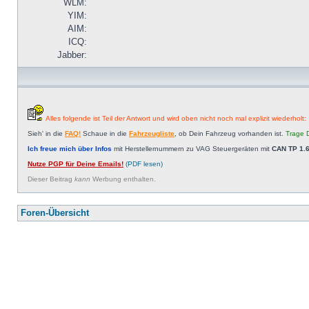
WLM:
YIM:
AIM:
ICQ:
Jabber:
Alles folgende ist Teil der Antwort und wird oben nicht noch mal explizit wiederholt:
Sieh' in die
FAQ!
Schaue in die
Fahrzeugliste
, ob Dein Fahrzeug vorhanden ist.
Trage D
Ich freue mich über Infos
mit Herstellernummern zu VAG Steuergeräten mit
CAN TP 1.6
Nutze PGP für Deine Emails!
(PDF lesen)
Dieser Beitrag
kann
Werbung enthalten.
Foren-Übersicht