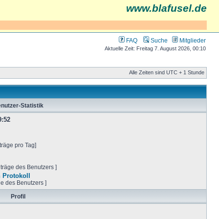
www.blafusel.de
FAQ
Suche
Mitglieder
Aktuelle Zeit: Freitag 7. August 2026, 00:10
Alle Zeiten sind UTC + 1 Stunde
nutzer-Statistik
9:52
träge pro Tag]
iträge des Benutzers ]
 Protokoll
ge des Benutzers ]
Profil