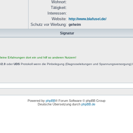
Wohnort:
Tätigkeit:
Interessen:
Website:
http://www.blafusel.de/
Schutz vor Werbung:
geheim
Signatur
eine Erfahrungen dort ein und hilf so anderen Nutzern!
/2.0
oder
UDS
Protokoll wenn die Pinbelegung (Diagnoseleitungen und Spannungsversorgung) b
Powered by
phpBB
® Forum Software © phpBB Group
Deutsche Übersetzung durch
phpBB.de