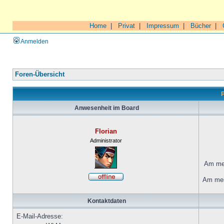
Home
|
Privat
|
Impressum
|
Bücher
|
Anmelden
Foren-Übersicht
P
Anwesenheit im Board
Florian
Administrator
Am mei
Am mei
Kontaktdaten
E-Mail-Adresse: