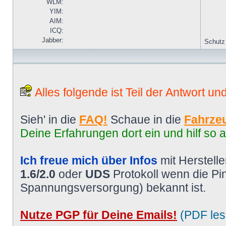
WLM:
YIM:
AIM:
ICQ:
Jabber:
Schutz
Alles folgende ist Teil der Antwort un
Sieh' in die
FAQ!
Schaue in die
Fahrzeu
Deine Erfahrungen dort ein und hilf so 
Ich freue mich über Infos
mit Herstell
1.6/2.0
oder
UDS
Protokoll wenn die P
Spannungsversorgung) bekannt ist.
Nutze PGP für Deine Emails!
(PDF les