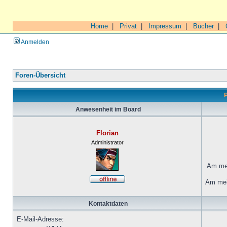
Home
|
Privat
|
Impressum
|
Bücher
|
Anmelden
Foren-Übersicht
P
Anwesenheit im Board
Florian
Administrator
Am mei
Am mei
Kontaktdaten
E-Mail-Adresse: