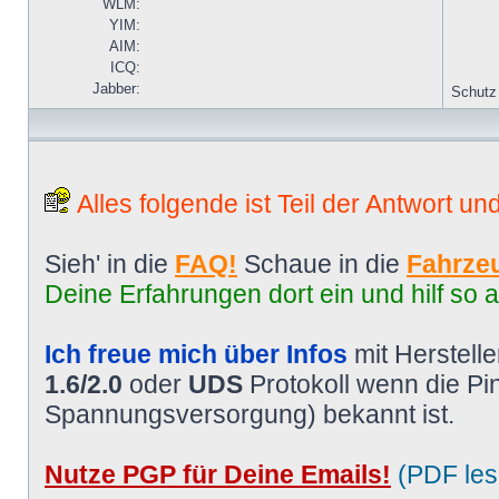
WLM:
YIM:
AIM:
ICQ:
Jabber:
Schutz
Alles folgende ist Teil der Antwort un
Sieh' in die
FAQ!
Schaue in die
Fahrzeu
Deine Erfahrungen dort ein und hilf so 
Ich freue mich über Infos
mit Herstell
1.6/2.0
oder
UDS
Protokoll wenn die P
Spannungsversorgung) bekannt ist.
Nutze PGP für Deine Emails!
(PDF les