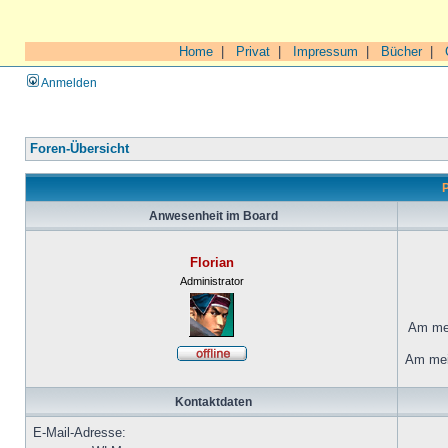
Home
|
Privat
|
Impressum
|
Bücher
|
Anmelden
Foren-Übersicht
P
Anwesenheit im Board
Florian
Administrator
Am mei
Am mei
Kontaktdaten
E-Mail-Adresse: