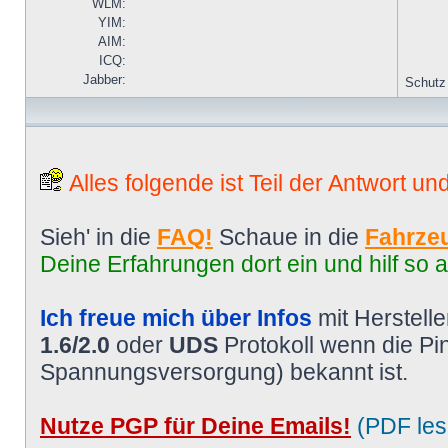
WLM:
YIM:
AIM:
ICQ:
Jabber:
Schutz
Alles folgende ist Teil der Antwort un
Sieh' in die
FAQ!
Schaue in die
Fahrzeu
Deine Erfahrungen dort ein und hilf so 
Ich freue mich über Infos
mit Herstell
1.6/2.0
oder
UDS
Protokoll wenn die P
Spannungsversorgung) bekannt ist.
Nutze PGP für Deine Emails!
(PDF les