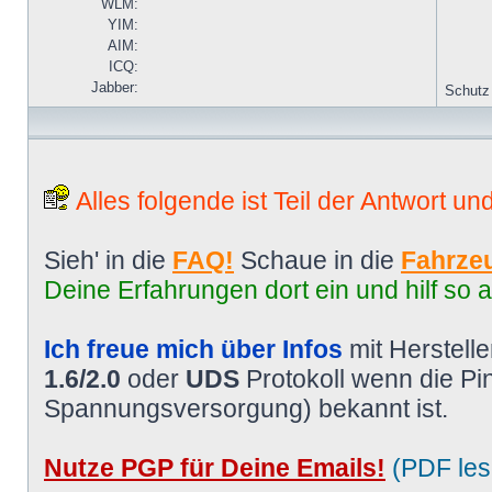
WLM:
YIM:
AIM:
ICQ:
Jabber:
Schutz
Alles folgende ist Teil der Antwort un
Sieh' in die
FAQ!
Schaue in die
Fahrzeu
Deine Erfahrungen dort ein und hilf so 
Ich freue mich über Infos
mit Herstell
1.6/2.0
oder
UDS
Protokoll wenn die P
Spannungsversorgung) bekannt ist.
Nutze PGP für Deine Emails!
(PDF les