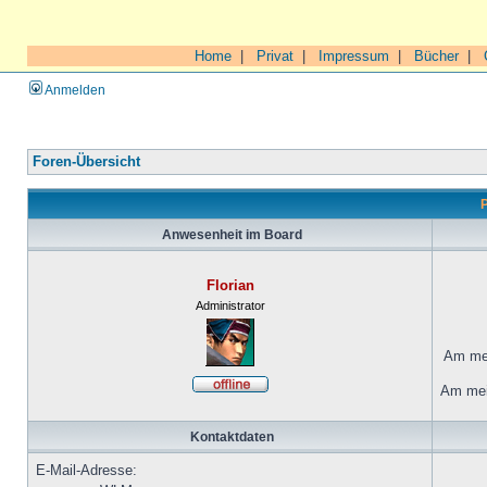
Home
|
Privat
|
Impressum
|
Bücher
|
Anmelden
Foren-Übersicht
P
Anwesenheit im Board
Florian
Administrator
Am mei
Am mei
Kontaktdaten
E-Mail-Adresse: