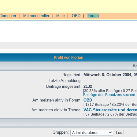
Computer
|
Mikrocontroller
|
Misc
|
OBD
|
Forum
Profil von Florian
Be
Registriert:
Mittwoch 6. Oktober 2004, 0
Letzte Anmeldung:
-
Beiträge insgesamt:
2132
[30.33% aller Beiträge / 0.27 Bei
Beiträge des Benutzers suchen
Am meisten aktiv in Forum:
OBD
[ 1817 Beiträge / 85.23% der Be
Am meisten aktiv in Thema:
VAG Steuergeräte und deren
[ 57 Beiträge / 2.67% der Beiträ
Gruppen: