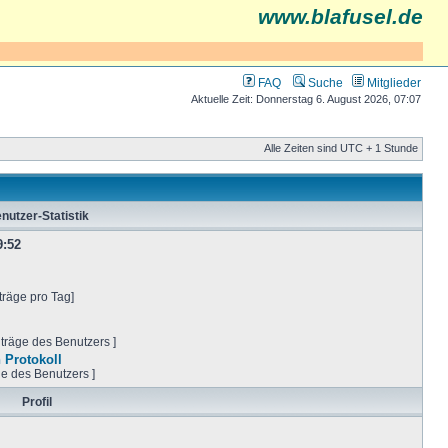
www.blafusel.de
FAQ
Suche
Mitglieder
Aktuelle Zeit: Donnerstag 6. August 2026, 07:07
Alle Zeiten sind UTC + 1 Stunde
nutzer-Statistik
9:52
träge pro Tag]
iträge des Benutzers ]
 Protokoll
ge des Benutzers ]
Profil