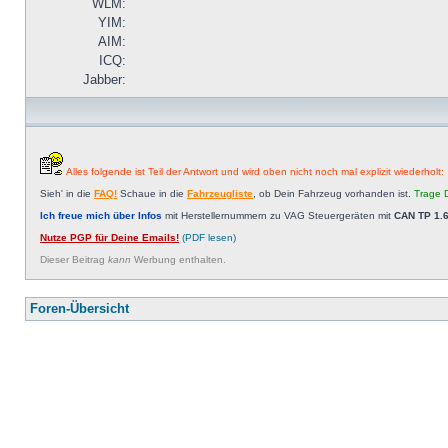
WLM:
YIM:
AIM:
ICQ:
Jabber:
Alles folgende ist Teil der Antwort und wird oben nicht noch mal explizit wiederholt:
Sieh' in die
FAQ!
Schaue in die
Fahrzeugliste
, ob Dein Fahrzeug vorhanden ist.
Trage D
Ich freue mich über Infos
mit Herstellernummern zu VAG Steuergeräten mit
CAN TP 1.6
Nutze PGP für Deine Emails!
(PDF lesen)
Dieser Beitrag
kann
Werbung enthalten.
Foren-Übersicht