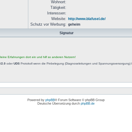
Wohnort:
Tätigkeit:
Interessen:
Website:
http://www.blafusel.de/
Schutz vor Werbung:
geheim
Signatur
eine Erfahrungen dort ein und hilf so anderen Nutzern!
/2.0
oder
UDS
Protokoll wenn die Pinbelegung (Diagnoseleitungen und Spannungsversorgung) b
Powered by
phpBB
® Forum Software © phpBB Group
Deutsche Übersetzung durch
phpBB.de