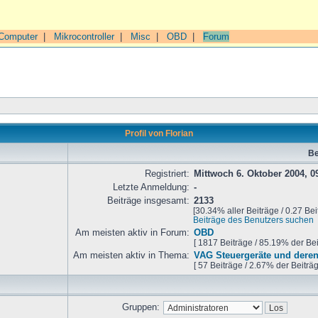
Computer
|
Mikrocontroller
|
Misc
|
OBD
|
Forum
Profil von Florian
Be
Registriert:
Mittwoch 6. Oktober 2004, 0
Letzte Anmeldung:
-
Beiträge insgesamt:
2133
[30.34% aller Beiträge / 0.27 Bei
Beiträge des Benutzers suchen
Am meisten aktiv in Forum:
OBD
[ 1817 Beiträge / 85.19% der Be
Am meisten aktiv in Thema:
VAG Steuergeräte und deren
[ 57 Beiträge / 2.67% der Beiträ
Gruppen: