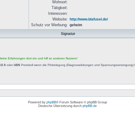
Wohnort:
Tätigkeit:
Interessen:
Website:
http://www.blafusel.de/
Schutz vor Werbung:
geheim
Signatur
eine Erfahrungen dort ein und hilf so anderen Nutzern!
/2.0
oder
UDS
Protokoll wenn die Pinbelegung (Diagnoseleitungen und Spannungsversorgung) b
Powered by
phpBB
® Forum Software © phpBB Group
Deutsche Übersetzung durch
phpBB.de