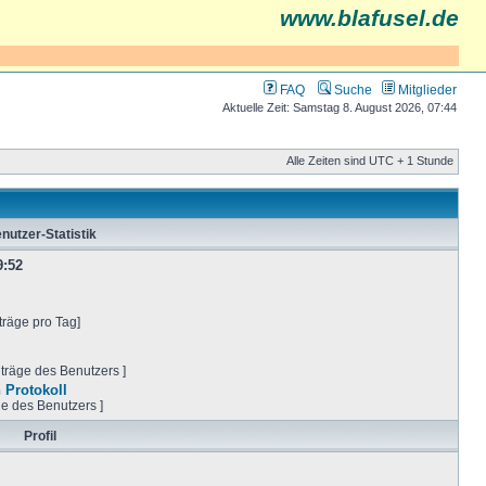
www.blafusel.de
FAQ
Suche
Mitglieder
Aktuelle Zeit: Samstag 8. August 2026, 07:44
Alle Zeiten sind UTC + 1 Stunde
nutzer-Statistik
9:52
träge pro Tag]
iträge des Benutzers ]
 Protokoll
ge des Benutzers ]
Profil