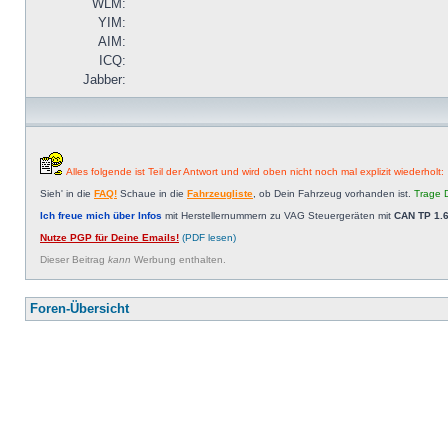
WLM:
YIM:
AIM:
ICQ:
Jabber:
Alles folgende ist Teil der Antwort und wird oben nicht noch mal explizit wiederholt:
Sieh' in die
FAQ!
Schaue in die
Fahrzeugliste
, ob Dein Fahrzeug vorhanden ist.
Trage D
Ich freue mich über Infos
mit Herstellernummern zu VAG Steuergeräten mit
CAN TP 1.6
Nutze PGP für Deine Emails!
(PDF lesen)
Dieser Beitrag
kann
Werbung enthalten.
Foren-Übersicht