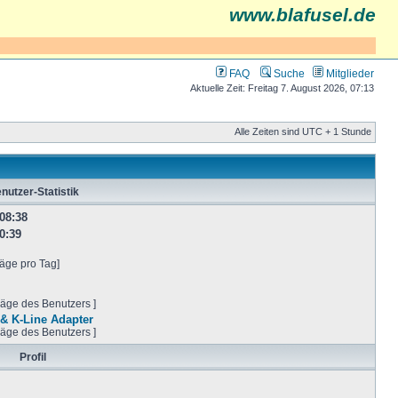
www.blafusel.de
FAQ
Suche
Mitglieder
Aktuelle Zeit: Freitag 7. August 2026, 07:13
Alle Zeiten sind UTC + 1 Stunde
nutzer-Statistik
08:38
0:39
räge pro Tag]
räge des Benutzers ]
& K-Line Adapter
räge des Benutzers ]
Profil