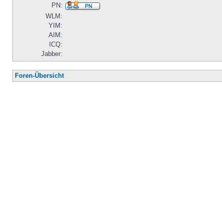
PN:
WLM:
YIM:
AIM:
ICQ:
Jabber:
Foren-Übersicht