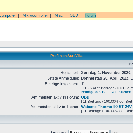
Computer
|
Mikrocontroller
|
Misc
|
OBD
|
Forum
Profil von AutoVilla
Be
Registriert:
Sonntag 1. November 2020, 
Letzte Anmeldung:
Donnerstag 20. April 2023, 1
Beiträge insgesamt:
11
[0.16% aller Beiträge / 0.01 Beit
Beiträge des Benutzers suchen
Am meisten aktiv in Forum:
OBD
[ 11 Beiträge / 100.00% der Beit
Am meisten aktiv in Thema:
Webasto Thermo 90 ST 24V 
[ 11 Beiträge / 100.00% der Beit
Gruppen: