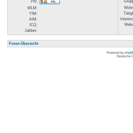
Grup
PN:
Wohn
WLM:
Tätig
YIM:
Interes
AIM:
Webs
ICQ:
Jabber:
Foren-Übersicht
Powered by
phpB
Deutsche 