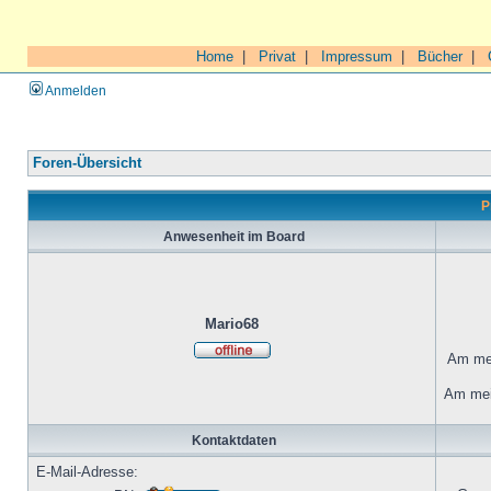
Home
|
Privat
|
Impressum
|
Bücher
|
Anmelden
Foren-Übersicht
P
Anwesenheit im Board
Mario68
Am mei
Am mei
Kontaktdaten
E-Mail-Adresse: