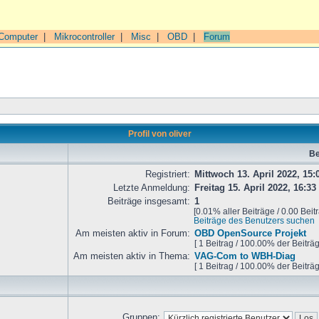
Computer
|
Mikrocontroller
|
Misc
|
OBD
|
Forum
Profil von oliver
Be
Registriert:
Mittwoch 13. April 2022, 15:
Letzte Anmeldung:
Freitag 15. April 2022, 16:33
Beiträge insgesamt:
1
[0.01% aller Beiträge / 0.00 Beit
Beiträge des Benutzers suchen
Am meisten aktiv in Forum:
OBD OpenSource Projekt
[ 1 Beitrag / 100.00% der Beiträ
Am meisten aktiv in Thema:
VAG-Com to WBH-Diag
[ 1 Beitrag / 100.00% der Beiträ
Gruppen: