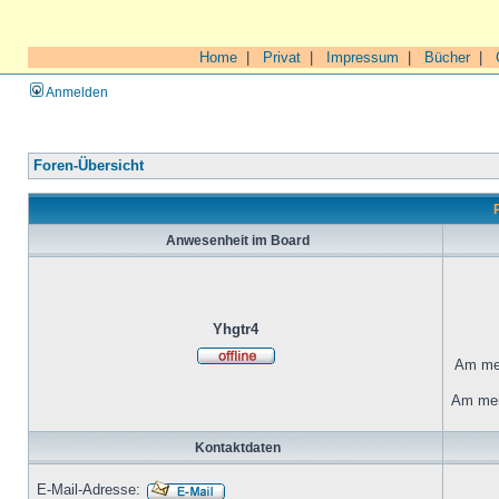
Home
|
Privat
|
Impressum
|
Bücher
|
Anmelden
Foren-Übersicht
Anwesenheit im Board
Yhgtr4
Am mei
Am mei
Kontaktdaten
E-Mail-Adresse: