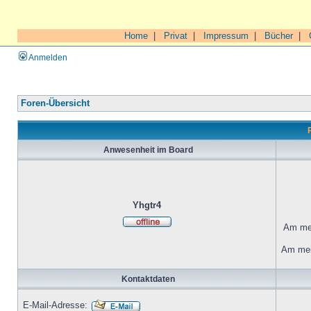
Home
|
Privat
|
Impressum
|
Bücher
|
Anmelden
Foren-Übersicht
Anwesenheit im Board
Yhgtr4
Am mei
Am mei
Kontaktdaten
E-Mail-Adresse: